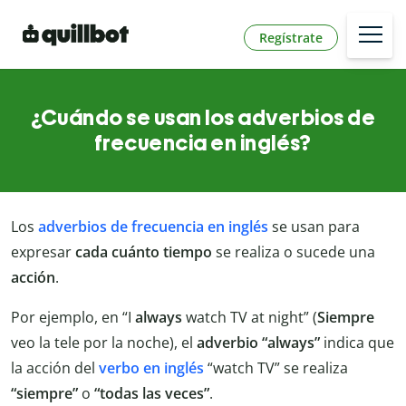
Regístrate
¿Cuándo se usan los adverbios de
frecuencia en inglés?
Los
adverbios de frecuencia en inglés
se usan para
expresar
cada cuánto tiempo
se realiza o sucede una
acción
.
Por ejemplo, en “I
always
watch TV at night” (
Siempre
veo la tele por la noche), el
adverbio
“always”
indica que
la acción del
verbo en inglés
“watch TV” se realiza
“siempre”
o
“todas las veces”
.