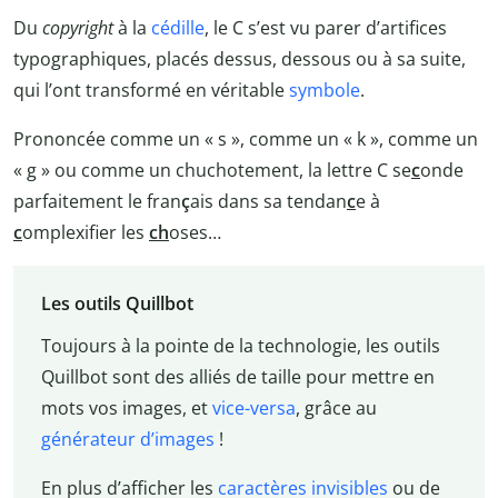
Du
copyright
à la
cédille
, le C s’est vu parer d’artifices
typographiques, placés dessus, dessous ou à sa suite,
qui l’ont transformé en véritable
symbole
.
Prononcée comme un « s », comme un « k », comme un
« g » ou comme un chuchotement, la lettre C se
c
onde
parfaitement le fran
ç
ais dans sa tendan
c
e à
c
omplexifier les
ch
oses…
Les outils Quillbot
Toujours à la pointe de la technologie, les outils
Quillbot sont des alliés de taille pour mettre en
mots vos images, et
vice-versa
, grâce au
générateur d’images
!
En plus d’afficher les
caractères invisibles
ou de