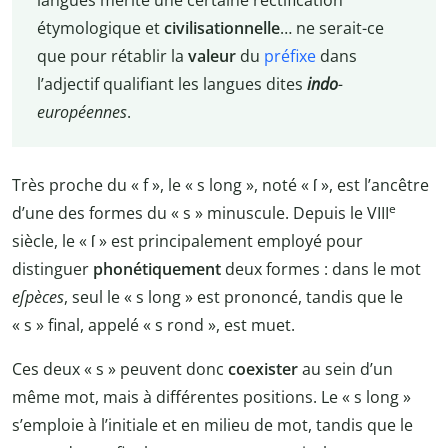
langues mérite une certaine rectification
étymologique et
civilisationnelle
… ne serait-ce
que pour rétablir la
valeur
du
préfixe
dans
l’adjectif qualifiant les langues dites
indo
-
européennes
.
Très proche du « f », le « s long », noté « ſ », est l’ancêtre
e
d’une des formes du « s » minuscule. Depuis le VIII
siècle, le « ſ » est principalement employé pour
distinguer
phonétiquement
deux formes : dans le mot
eſpèces
, seul le « s long » est prononcé, tandis que le
« s » final, appelé « s rond », est muet.
Ces deux « s » peuvent donc
coexister
au sein d’un
même mot, mais à différentes positions. Le « s long »
s’emploie à l’initiale et en milieu de mot, tandis que le