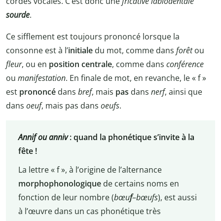
cordes vocales. C’est donc une
fricative labiodentale
sourde
.
Ce sifflement est toujours prononcé lorsque la
consonne est à l’
initiale
du mot, comme dans
forêt
ou
fleur
, ou en
position centrale
, comme dans
conférence
ou
manifestation
. En finale de mot, en revanche, le « f »
est
prononcé
dans
bref
, mais
pas
dans
nerf
, ainsi que
dans
oeuf
, mais pas dans
oeufs
.
Annif ou anniv
: quand la phonétique s’invite à la
fête !
La lettre « f », à l’origine de l’alternance
morphophonologique
de certains noms en
fonction de leur nombre (
bœu
f
–
bœufs
), est aussi
à l’œuvre dans un cas phonétique très