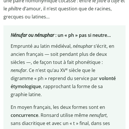
une paire homonymique cocasse : entre le
filtre à café
et
le
philtre
d’amour, il n’est question que de racines,
grecques ou latines…
Nénufar ou nénuphar
: un « ph » pas si neutre…
Emprunté au latin médiéval,
nénuphar
s’écrit, en
ancien français — soit pendant plus de deux
siècles —, de façon tout à fait phonétique :
e
nenufar
. Ce n’est qu’au XV
siècle que le
digramme « ph » reprend du service par
volonté
étymologique
, rapprochant la forme de sa
graphie latine.
En moyen français, les deux formes sont en
concurrence
. Ronsard utilise même
nenufart
,
sans diacritique et avec un « t » final, dans ses