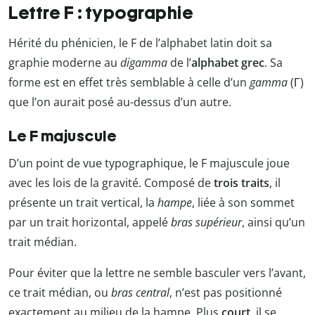
Lettre F : typographie
Hérité du phénicien, le F de l’alphabet latin doit sa
graphie moderne au
digamma
de l’
alphabet grec
. Sa
forme est en effet très semblable à celle d’un
gamma
(Г)
que l’on aurait posé au-dessus d’un autre.
Le F majuscule
D’un point de vue typographique, le F majuscule joue
avec les lois de la gravité. Composé de
trois traits
, il
présente un trait vertical, la
hampe
, liée à son sommet
par un trait horizontal, appelé
bras supérieur
, ainsi qu’un
trait médian.
Pour éviter que la lettre ne semble basculer vers l’avant,
ce trait médian, ou
bras central
, n’est pas positionné
exactement au milieu de la hampe. Plus
court
, il se