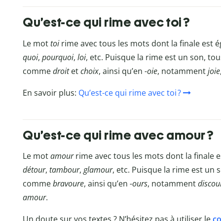
Qu’est-ce qui rime avec toi ?
Le mot
toi
rime avec tous les mots dont la finale est
quoi
,
pourquoi
,
loi
, etc. Puisque la rime est un son, t
comme
droit
et
choix
, ainsi qu’en
-oie
, notamment
joie
En savoir plus:
Qu’est-ce qui rime avec toi ?
Qu’est-ce qui rime avec amour ?
Le mot
amour
rime avec tous les mots dont la finale
détour
,
tambour
,
glamour
, etc. Puisque la rime est un
comme
bravoure
, ainsi qu’en
-ours
, notamment
discou
amour
.
Un doute sur vos textes ? N’hésitez pas à utiliser le
co