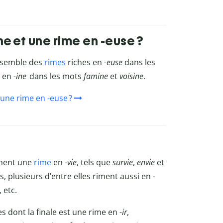
ne et une rime en -euse ?
assemble des
rimes
riches en
-euse
dans les
s en
-ine
dans les mots
famine
et
voisine
.
 une rime en -euse ?
ement une
rime
en
-vie
, tels que
survie
,
envie
et
ns, plusieurs d’entre elles riment aussi en
-
, etc.
s dont la finale est une rime en
-ir
,