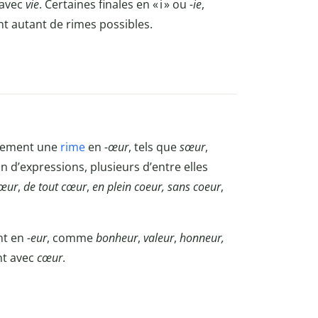
 avec
vie
. Certaines finales en « i » ou
-ie
,
nt autant de rimes possibles.
alement une
rime
en
-œur
, tels que
sœur
,
in d’expressions, plusieurs d’entre elles
cœur
,
de tout cœur
,
en plein coeur,
sans coeur
,
nt en
-eur
, comme
bonheur
,
valeur
,
honneur,
nt avec
cœur
.