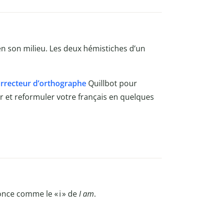
n son milieu. Les deux hémistiches d’un
rrecteur d’orthographe
Quillbot
pour
rer et reformuler votre français en quelques
once comme le «
i
» de
I am
.