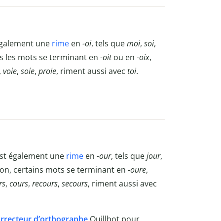
 également une
rime
en
-oi
, tels que
moi
,
soi
,
ous les mots se terminant en
-oit
ou en
-oix
,
,
voie
,
soie
,
proie
, riment aussi avec
toi
.
 est également une
rime
en
-our
, tels que
jour
,
 son, certains mots se terminant en
-oure
,
rs
,
cours
,
recours
,
secours
, riment aussi avec
rrecteur d’orthographe
Quillbot
pour