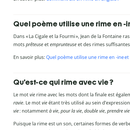
Quel poème utilise une rime en -i
Dans « La Cigale et la Fourmi », Jean de la Fontaine r
mots
prêteuse
et
emprunteuse
et des rimes suffisante
En savoir plus:
Quel poème utilise une rime en -ine et
Qu’est-ce qui rime avec vie ?
Le mot
vie
rime avec les mots dont la finale est égal
ravie
. Le mot
vie
étant très utilisé au sein d’expressio
vie
: notamment
à vie
,
pour la vie
,
double vie
,
prendre vie
Puisque la rime est un son, certaines formes de verbe