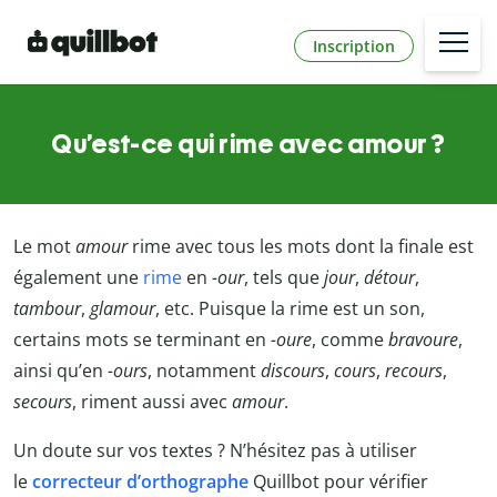
Inscription
Qu’est-ce qui rime avec amour ?
Le mot
amour
rime avec tous les mots dont la finale est
également une
rime
en
-our
, tels que
jour
,
détour
,
tambour
,
glamour
, etc. Puisque la rime est un son,
certains mots se terminant en
-oure
, comme
bravoure
,
ainsi qu’en
-ours
, notamment
discours
,
cours
,
recours
,
secours
, riment aussi avec
amour
.
Un doute sur vos textes ? N’hésitez pas à utiliser
le
correcteur d’orthographe
Quillbot
pour vérifier