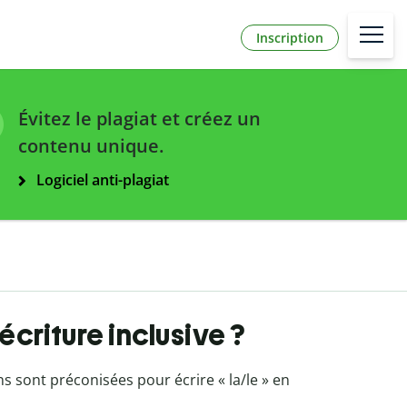
Inscription
Évitez le plagiat et créez un
contenu unique.
Logiciel anti-plagiat
écriture inclusive ?
 sont préconisées pour écrire « la/le » en