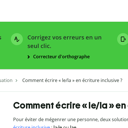
s
Corrigez vos erreurs en un
seul clic.
Correcteur d'orthographe
uation
Comment écrire « le/la » en écriture inclusive ?
Comment écrire « le/la » en 
Pour éviter de mégenrer une personne, deux solutions
écriture inclusive
:
la·le
ou
lae
.