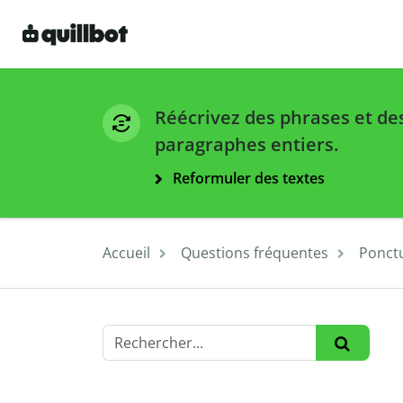
Réécrivez des phrases et de
paragraphes entiers.
Reformuler des textes
Accueil
Questions fréquentes
Ponct