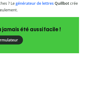
ches ? Le
générateur de lettres
Quillbot
crée
seulement.
a jamais été aussi facile !
ormulateur