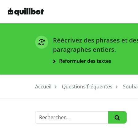
Réécrivez des phrases et de
paragraphes entiers.
Reformuler des textes
Accueil
Questions fréquentes
Souhai