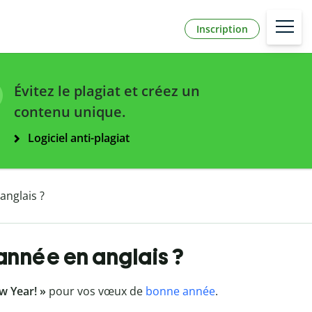
Inscription
Évitez le plagiat et créez un
contenu unique.
Logiciel anti-plagiat
nglais ?
nnée en anglais ?
 Year! »
pour vos vœux de
bonne année
.