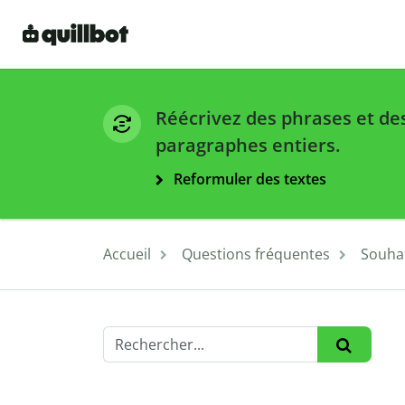
Réécrivez des phrases et de
paragraphes entiers.
Reformuler des textes
Accueil
Questions fréquentes
Souhai