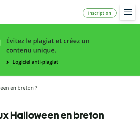
Inscription
Évitez le plagiat et créez un
contenu unique.
Logiciel anti-plagiat
een en breton ?
ux Halloween en breton