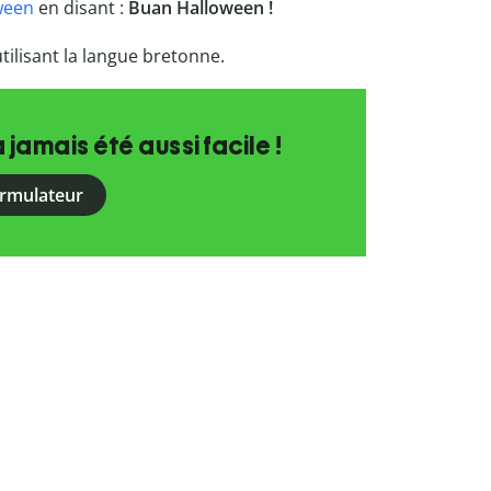
ween
en disant :
Buan Halloween !
utilisant la langue bretonne.
a jamais été aussi facile !
ormulateur