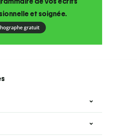
grammaire de vos écrits
ionnelle et soignée.
rthographe gratuit
es