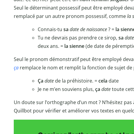
Seul le déterminant possessif peut être employé devan
remplacé par un autre pronom possessif, comme
la 
Connais-tu
sa
date de naissance
? =
la sienn
Tu ne devrais pas prendre ce sirop,
sa
date
deux ans. =
la sienne
(de date de pérempti
Seul le pronom démonstratif peut être employé deva
ça
remplace le nom et remplit la fonction de sujet de
Ça
date
de la préhistoire. =
cela
date
Je ne m’en souviens plus,
ça
date
toute cett
Un doute sur l’orthographe d’un mot ? N’hésitez pas à
Quillbot pour vérifier et améliorer vos textes en que