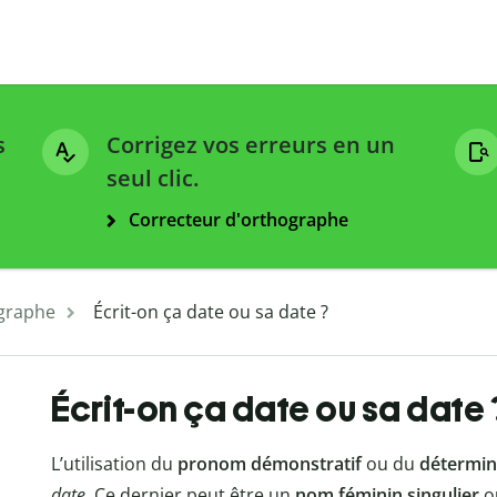
s
Corrigez vos erreurs en un
seul clic.
Correcteur d'orthographe
graphe
Écrit-on ça date ou sa date ?
Écrit-on ça date ou sa date 
L’utilisation du
pronom démonstratif
ou du
détermin
date
. Ce dernier peut être un
nom féminin singulier
o