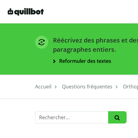
Réécrivez des phrases et de
paragraphes entiers.
Reformuler des textes
Accueil
Questions fréquentes
Ortho