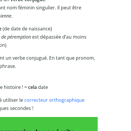
t nom féminin singulier. Il peut être
sienne
.
e
(de date de naissance)
 de péremption
est dépassée d’au moins
on)
nt un verbe conjugué. En tant que pronom,
 phrase.
e histoire ! =
cela
date
 utiliser le
correcteur orthographique
lques secondes !