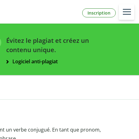
Inscription
Évitez le plagiat et créez un
contenu unique.
Logiciel anti-plagiat
nt un verbe conjugué. En tant que pronom,
 phrase.