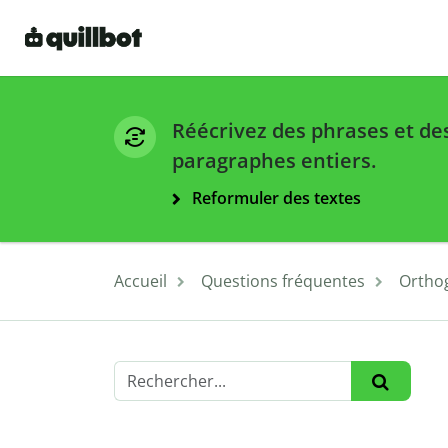
Réécrivez des phrases et de
paragraphes entiers.
Reformuler des textes
Accueil
Questions fréquentes
Ortho