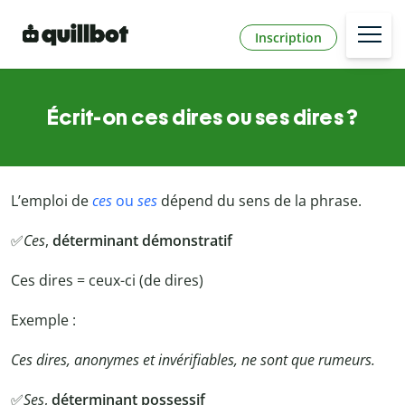
Inscription
Écrit-on ces dires ou ses dires ?
L’emploi de
ces
ou
ses
dépend du sens de la phrase.
✅
Ces
,
déterminant démonstratif
Ces dires = ceux-ci (de dires)
Exemple :
Ces dires, anonymes et invérifiables, ne sont que rumeurs.
✅
Ses
,
déterminant possessif