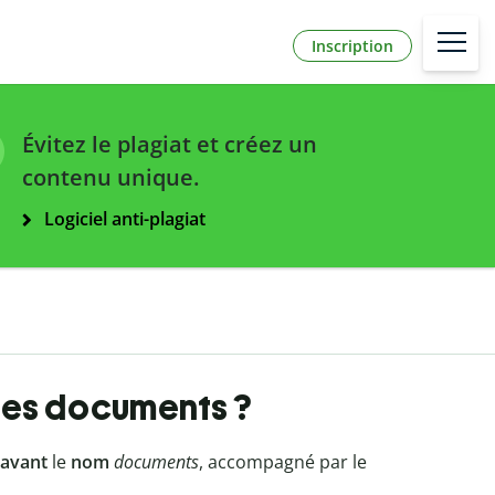
Inscription
Évitez le plagiat et créez un
contenu unique.
Logiciel anti-plagiat
s les documents ?
avant
le
nom
documents
, accompagné par le