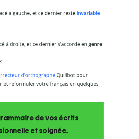
acé à gauche, et ce dernier reste
invariable
.
cé à droite, et ce dernier s’accorde en
genre
s.
rrecteur d’orthographe
Quillbot pour
rer et reformuler votre français en quelques
grammaire de vos écrits
ionnelle et soignée.