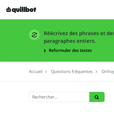
Réécrivez des phrases et de
paragraphes entiers.
Reformuler des textes
Accueil
Questions fréquentes
Ortho