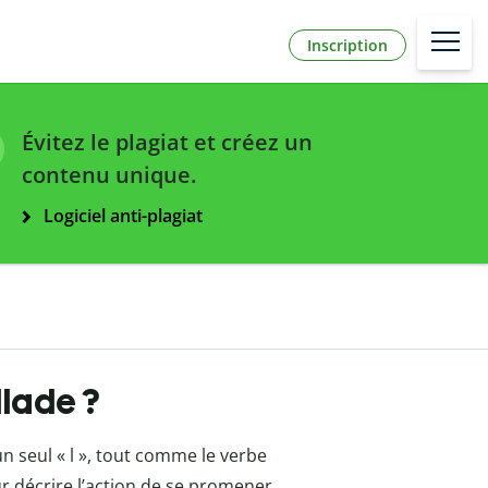
Inscription
Évitez le plagiat et créez un
contenu unique.
Logiciel anti-plagiat
llade ?
n seul « l », tout comme le verbe
 décrire l’action de se promener.