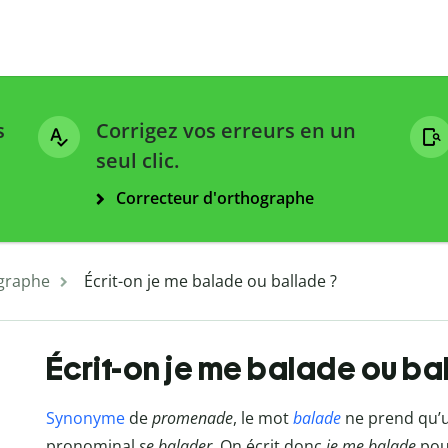
s
Corrigez vos erreurs en un
seul clic.
Correcteur d'orthographe
graphe
Écrit-on je me balade ou ballade ?
Écrit-on je me balade ou ba
Synonyme
de
promenade
, le mot
balade
ne prend qu’u
pronominal
se balader
. On écrit donc
je me balade
pour