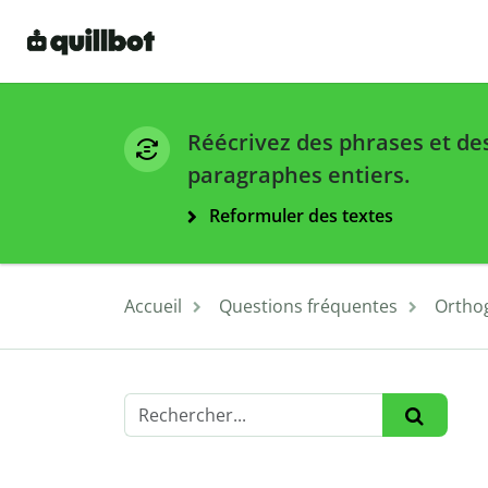
Réécrivez des phrases et de
paragraphes entiers.
Reformuler des textes
Accueil
Questions fréquentes
Ortho