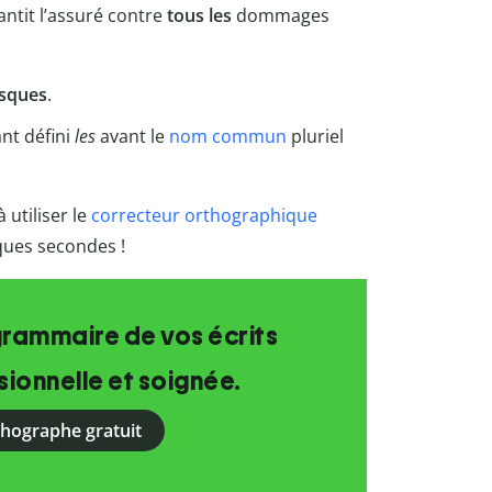
antit l’assuré contre
tous
les
dommages
isques
.
ant défini
les
avant le
nom commun
pluriel
utiliser le
correcteur orthographique
lques secondes !
grammaire de vos écrits
ionnelle et soignée.
rthographe gratuit