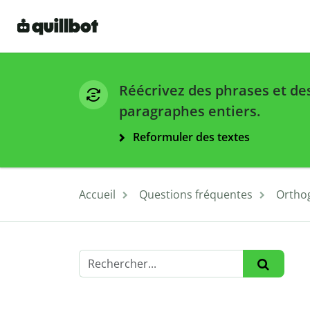
Réécrivez des phrases et de
paragraphes entiers.
Reformuler des textes
Accueil
Questions fréquentes
Ortho