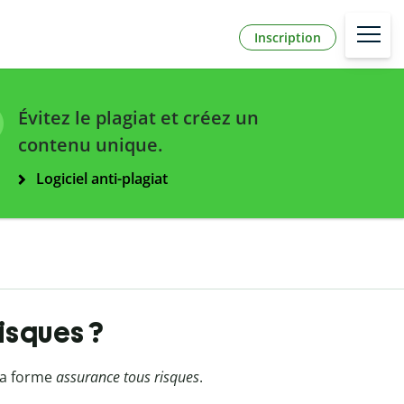
Inscription
Évitez le plagiat et créez un
contenu unique.
Logiciel anti-plagiat
risques ?
 la forme
assurance tous risques
.