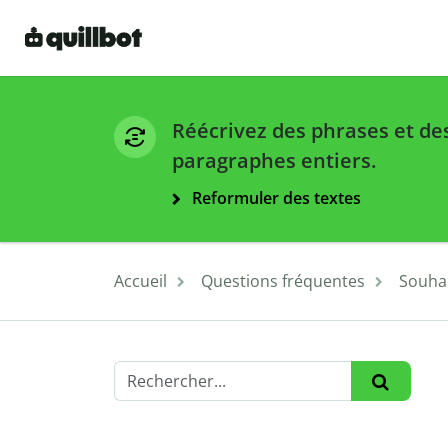
Réécrivez des phrases et de
paragraphes entiers.
Reformuler des textes
Accueil
Questions fréquentes
Souhai