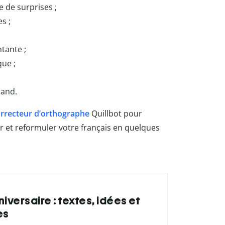
e de surprises ;
s ;
tante ;
que ;
rand.
rrecteur d’orthographe
Quillbot
pour
rer et reformuler votre français en quelques
iversaire : textes, idées et
es