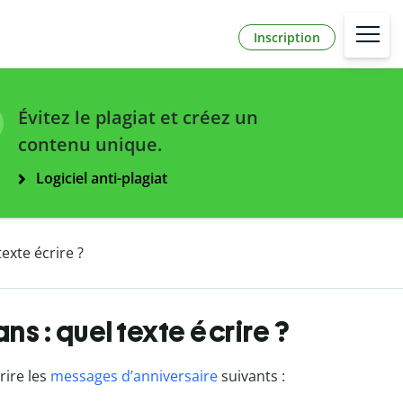
Inscription
Évitez le plagiat et créez un
contenu unique.
Logiciel anti-plagiat
exte écrire ?
s : quel texte écrire ?
rire les
messages d’anniversaire
suivants :