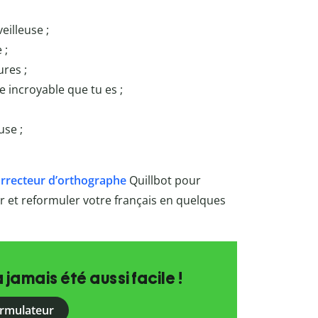
eilleuse ;
 ;
ures ;
e incroyable que tu es ;
use ;
rrecteur d’orthographe
Quillbot
pour
rer et reformuler votre français en quelques
a jamais été aussi facile !
ormulateur