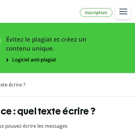
Inscription
Évitez le plagiat et créez un
contenu unique.
Logiciel anti-plagiat
xte écrire ?
e : quel texte écrire ?
us pouvez écrire les messages