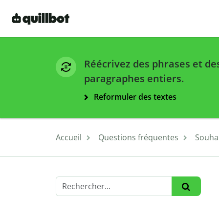
Réécrivez des phrases et de
paragraphes entiers.
Reformuler des textes
Accueil
Questions fréquentes
Souhai