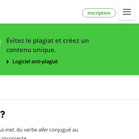
Inscription
Évitez le plagiat et créez un
contenu unique.
Logiciel anti-plagiat
 ?
s irait
, du verbe
aller
conjugué au
t incorrecte.