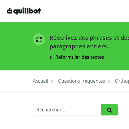
Réécrivez des phrases et de
paragraphes entiers.
Reformuler des textes
Accueil
Questions fréquentes
Ortho