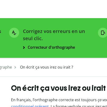
s
Corrigez vos erreurs en un
seul clic.
Correcteur d'orthographe
graphe
On écrit ça vous irez ou irait ?
On écrit ça vous irez ou irait
En français, l’orthographe correcte est toujours
ça vou
conditionnel présent
. La forme verbale
ça vous irez
es