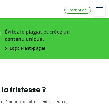
Inscription
Évitez le plagiat et créez un
contenu unique.
Logiciel anti-plagiat
la tristesse ?
ère, émotion, deuil, ressentir, pleurer,