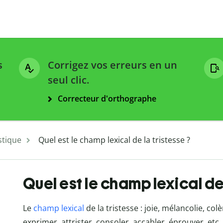
s
Corrigez vos erreurs en un
seul clic.
Correcteur d'orthographe
stique
Quel est le champ lexical de la tristesse ?
Quel est le champ lexical de 
Le
champ lexical
de la tristesse : joie, mélancolie, col
exprimer, attrister, consoler, accabler, éprouver, etc.