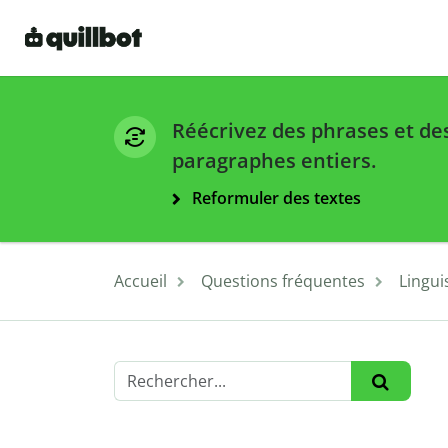
Réécrivez des phrases et de
paragraphes entiers.
Reformuler des textes
Accueil
Questions fréquentes
Lingui