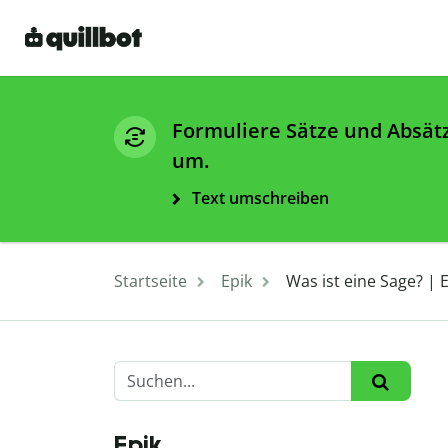
Formuliere Sätze und Absät
um.
Text umschreiben
Startseite
Epik
Was ist eine Sage? | 
Epik