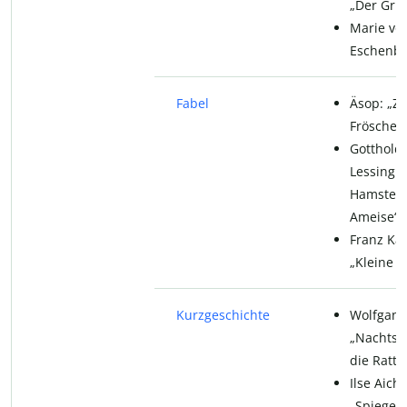
„Der Grif
Marie vo
Eschenba
Fabel
Äsop: „Z
Frösche“
Gotthold
Lessing: 
Hamster 
Ameise“
Franz Kaf
„Kleine F
Kurzgeschichte
Wolfgang
„Nachts 
die Ratte
Ilse Aich
„Spiegelg