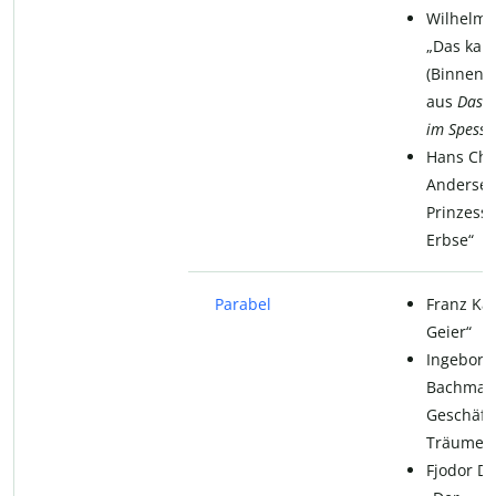
Wilhelm 
„Das kalt
(Binnene
aus
Das W
im Spessa
Hans Chr
Andersen
Prinzessi
Erbse“
Parabel
Franz Kaf
Geier“
Ingeborg
Bachmann
Geschäft
Träumen
Fjodor Do