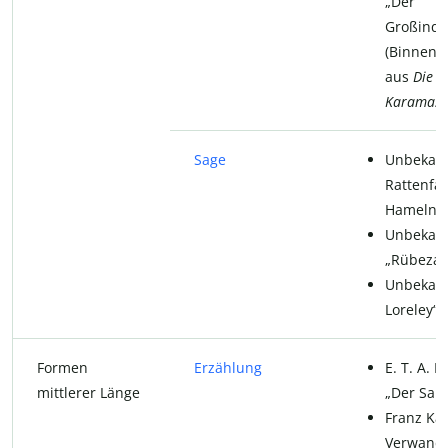
„Der
Großinqui
(Binnene
aus
Die B
Karamas
Sage
Unbekann
Rattenfä
Hameln“
Unbekann
„Rübezah
Unbekann
Loreley“
Formen
Erzählung
E. T. A. 
mittlerer Länge
„Der Sa
Franz Kaf
Verwandl