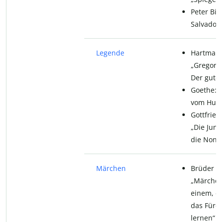
Peter Bic
Salvador“
Legend
e
Hartmann
„Gregoriu
Der gute
Goethe: 
vom Hufe
Gottfried 
„Die Jun
die Nonn
Märchen
Brüder G
„Märchen
einem, d
das Fürc
lernen“