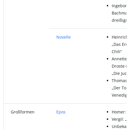
Ingeborg
Bachman
dreißigst
Novelle
Heinrich 
„Das Erd
Chili“
Annette 
Droste-Hü
„Die Jud
Thomas 
„Der Tod 
Venedig“
Großformen
Epos
Homer: „I
Vergil: „
Unbekann