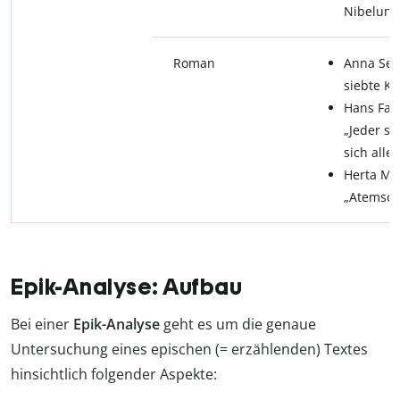
Nibelung
Roman
Anna Seg
siebte Kr
Hans Fall
„Jeder sti
sich allei
Herta Mül
„Atemsch
Epik-Analyse: Aufbau
Bei einer
Epik-Analyse
geht es um die genaue
Untersuchung eines epischen (= erzählenden) Textes
hinsichtlich folgender Aspekte: