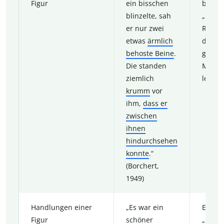
Figur
ein bisschen
beschr
blinzelte, sah
„Nacht
er nur zwei
Ratten
etwas
ärmlich
dürre
behoste Beine
.
gebre
Die standen
Mann,
ziemlich
lebt.
krumm
vor
ihm,
dass er
zwischen
ihnen
hindurchsehen
konnte
.“
(Borchert,
1949)
Handlungen einer
„Es war ein
Ein M
Figur
schöner
„Seege