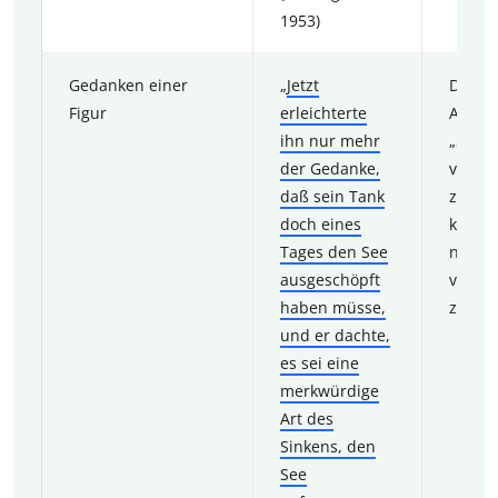
1953)
Gedanken einer
„
Jetzt
Der M
Figur
erleichterte
Aichin
ihn nur mehr
„Seege
der Gedanke,
versuc
daß sein Tank
zu be
doch eines
kann 
Tages den See
noch n
ausgeschöpft
vorste
haben müsse,
zu bit
und er dachte,
es sei eine
merkwürdige
Art des
Sinkens, den
See