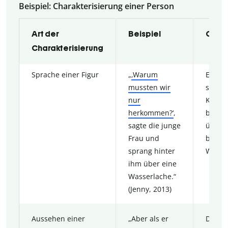
Beispiel: Charakterisierung einer Person
Art der
Beispiel
Chara
Charakterisierung
Sprache einer Figur
„
‚Warum
Eine F
mussten wir
sich i
nur
Kondor
herkommen?‘
,
beschu
sagte die junge
über e
Frau und
bei sc
sprang hinter
Wetter
ihm über eine
Wasserlache.“
(Jenny, 2013)
Aussehen einer
„Aber als er
Die Ha