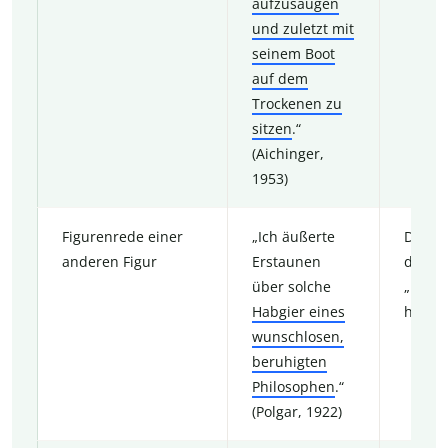
aufzusaugen
und zuletzt mit
seinem Boot
auf dem
Trockenen zu
sitzen
.“
(Aichinger,
1953)
Figurenrede einer
„Ich äußerte
Die Fi
anderen Figur
Erstaunen
den Er
über solche
„Der E
Habgier eines
habgie
wunschlosen,
beruhigten
Philosophen
.“
(Polgar, 1922)