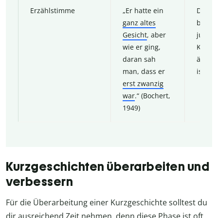
Erzählstimme
„Er hatte ein
Die E
ganz altes
beschr
Gesicht
, aber
jungen
wie er ging,
Küche
daran sah
älter 
man, dass er
ist.
erst zwanzig
war
.“ (Bochert,
1949)
Kurzgeschichten überarbeiten und
verbessern
Für die Überarbeitung einer Kurzgeschichte solltest du
dir ausreichend Zeit nehmen, denn diese Phase ist oft