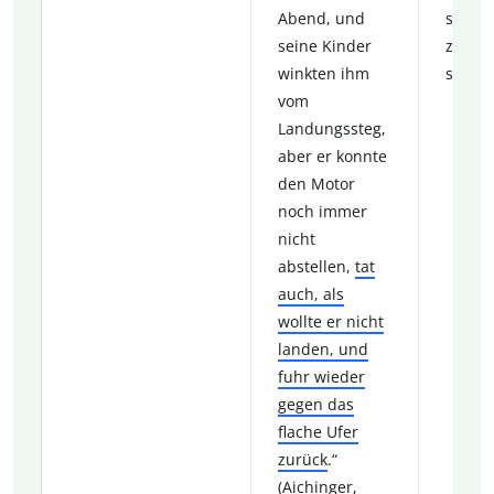
Abend, und
stolz,
seine Kinder
zuzug
winkten ihm
sein B
vom
Landungssteg,
aber er konnte
den Motor
noch immer
nicht
abstellen,
tat
auch, als
wollte er nicht
landen, und
fuhr wieder
gegen das
flache Ufer
zurück
.“
(Aichinger,