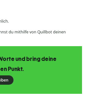
lich.
nst du mithilfe von Quillbot deinen
Worte und bring deine
en Punkt.
eiben