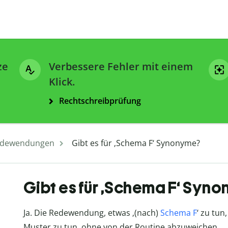
ze
Verbessere Fehler mit einem
Klick.
Rechtschreibprüfung
dewendungen
Gibt es für ‚Schema F‘ Synonyme?
Gibt es für ‚Schema F‘ Syn
Ja. Die Redewendung, etwas ‚(nach)
Schema F
‘ zu tu
Muster zu tun, ohne von der Routine abzuweichen.