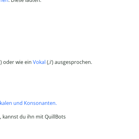
hen
. Diese lauten:
‘) oder wie ein
Vokal
(‚i‘) ausgesprochen.
kalen und Konsonanten.
t, kannst du ihn mit QuillBots