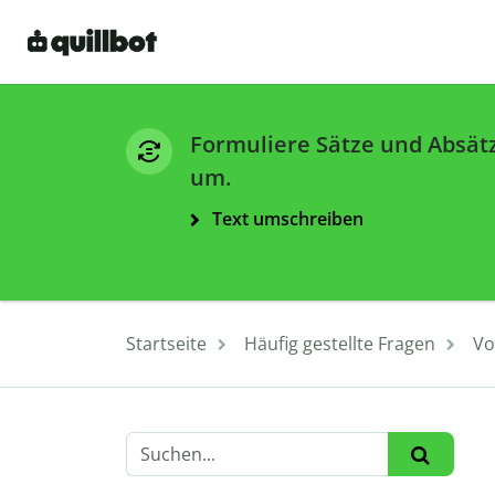
Formuliere Sätze und Absät
um.
Text umschreiben
Startseite
Häufig gestellte Fragen
Vo