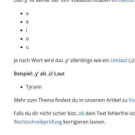
Das ‚y‘ ist keiner der fünf Vokalbuchstaben im
Deutsc
a
e
i
o
u
Je nach Wort wird das ‚y‘ allerdings wie ein
Umlaut
(‚ü
Beispiel: ‚y‘ als ‚ü‘-Laut
Tyrann
Mehr zum Thema findest du in unserem Artikel zu
Vo
Falls du dir nicht sicher bist,
ob
dein Text fehlerfrei is
Rechtschreibprüfung
korrigieren lassen.