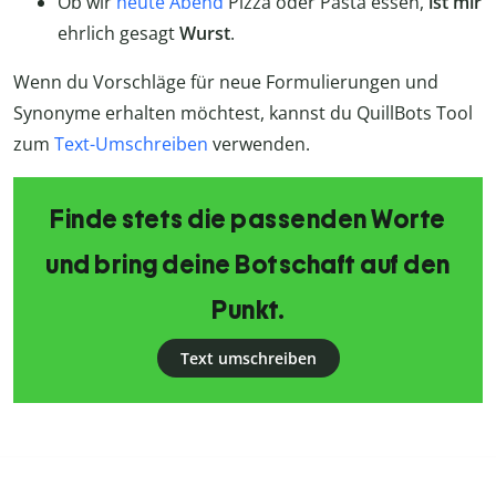
Ob wir
heute Abend
Pizza oder Pasta essen,
ist mir
ehrlich gesagt
Wurst
.
Wenn du Vorschläge für neue Formulierungen und
Synonyme erhalten möchtest, kannst du QuillBots Tool
zum
Text-Umschreiben
verwenden.
Finde stets die passenden Worte
und bring deine Botschaft auf den
Punkt.
Text umschreiben