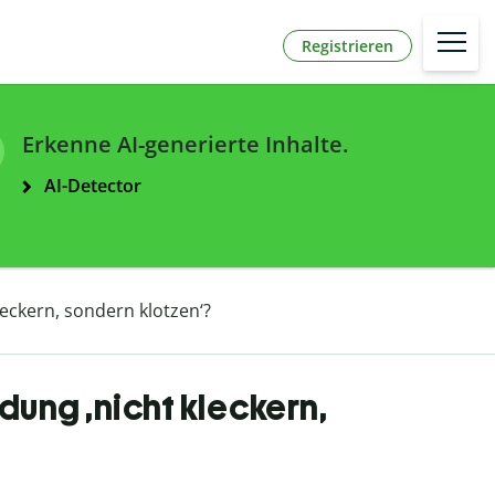
Registrieren
Erkenne AI-generierte Inhalte.
AI-Detector
eckern, sondern klotzen‘?
ung ‚nicht kleckern,