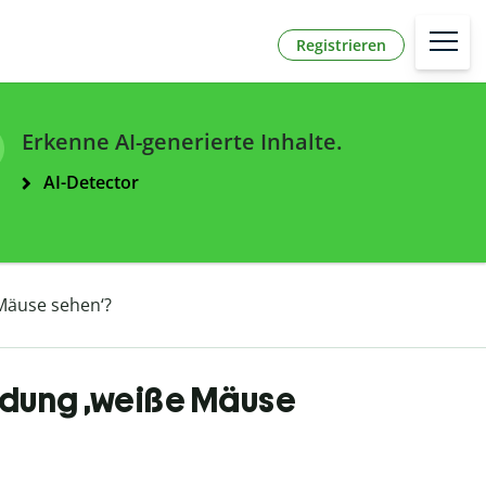
Registrieren
Erkenne AI-generierte Inhalte.
AI-Detector
Mäuse sehen‘?
dung ‚weiße Mäuse