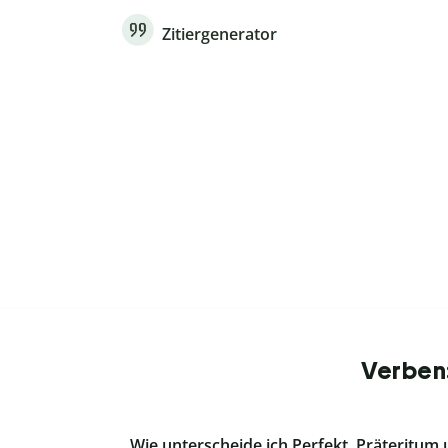
Zitiergenerator
Verben:
Wie unterscheide ich Perfekt, Präteritum