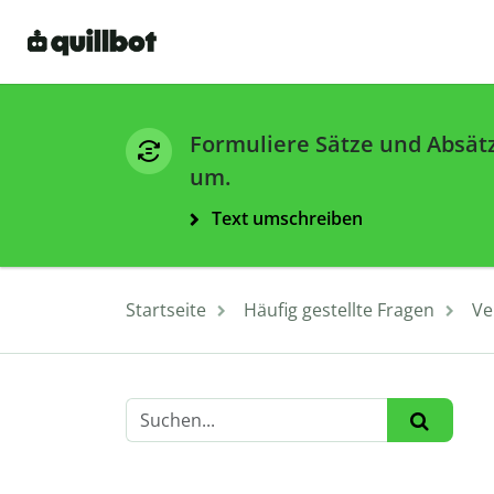
Formuliere Sätze und Absät
um.
Text umschreiben
Startseite
Häufig gestellte Fragen
Ve