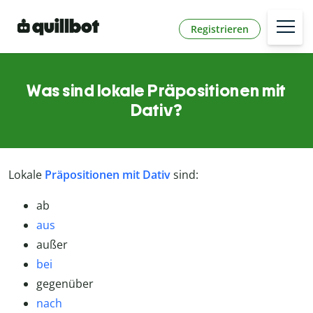
Registrieren
Was sind lokale Präpositionen mit
Dativ?
Lokale
Präpositionen mit Dativ
sind:
ab
aus
außer
bei
gegenüber
nach