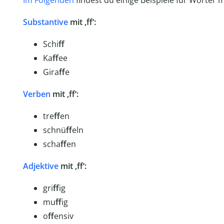
Im Folgenden
findest du einige Beispiele für Wörter
Substantive
mit ‚ff‘:
Schi
ff
Ka
ff
ee
Gira
ff
e
Verben
mit ‚ff‘:
tre
ff
en
schnü
ff
eln
scha
ff
en
Adjektive
mit ‚ff‘:
gri
ff
ig
mu
ff
ig
o
ff
ensiv