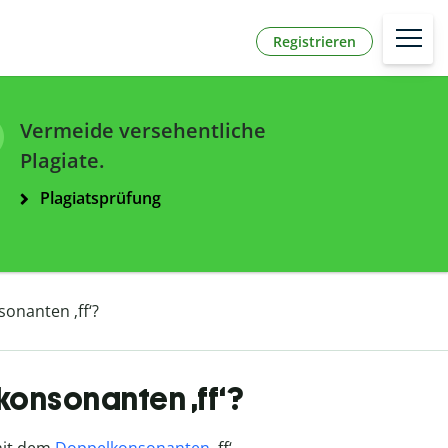
Registrieren
Vermeide versehentliche
Plagiate.
Plagiatsprüfung
onanten ‚ff‘?
konsonanten ‚ff‘?