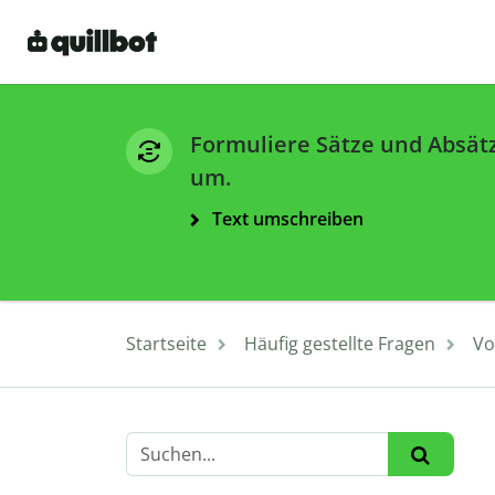
Formuliere Sätze und Absät
um.
Text umschreiben
Startseite
Häufig gestellte Fragen
Vo