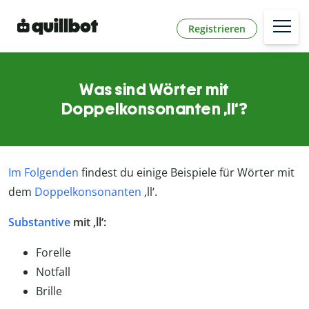
Registrieren
Was sind Wörter mit
Doppelkonsonanten ‚ll‘?
Im Folgenden
findest du einige Beispiele für Wörter mit
dem
Doppelkonsonanten
‚ll‘.
Substantive
mit ‚ll‘:
Forelle
Notfall
Brille