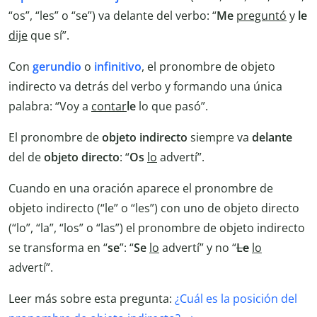
“os”, “les” o “se”) va delante del verbo: “
Me
preguntó
y
le
dije
que sí”.
Con
gerundio
o
infinitivo
, el pronombre de objeto
indirecto va detrás del verbo y formando una única
palabra: “Voy a
contar
le
lo que pasó”.
El pronombre de
objeto indirecto
siempre va
delante
del de
objeto directo
: “
Os
lo
advertí”.
Cuando en una oración aparece el pronombre de
objeto indirecto (“le” o “les”) con uno de objeto directo
(“lo”, “la”, “los” o “las”) el pronombre de objeto indirecto
se transforma en “
se
”: “
Se
lo
advertí” y no “
Le
lo
advertí”.
Leer más sobre esta pregunta:
¿Cuál es la posición del