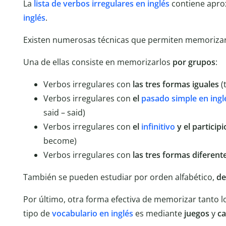
La
lista de verbos irregulares en inglés
contiene apr
inglés
.
Existen numerosas técnicas que permiten memorizar
Una de ellas consiste en memorizarlos
por grupos
:
Verbos irregulares con
las tres formas iguales
(t
Verbos irregulares con
el
pasado simple en ingl
said – said)
Verbos irregulares con
el
infinitivo
y el particip
become)
Verbos irregulares con
las
tres formas diferent
También se pueden estudiar por orden alfabético,
de
Por último, otra forma efectiva de memorizar tanto 
tipo de
vocabulario
en
inglés
es mediante
juegos
y
ca