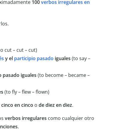
oximadamente
100
verbos irregulares en
los.
o cut – cut – cut)
és
y el
participio pasado
iguales
(to say –
io pasado iguales
(to become – became –
es
(to fly – flew – flown)
 cinco en cinco
o
de diez en diez
.
los
verbos
irregulares
como cualquier otro
nciones
.