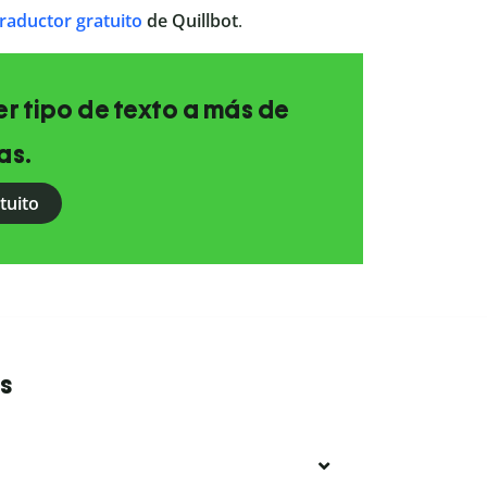
traductor gratuito
de Quillbot
.
r tipo de texto a más de
as.
tuito
s