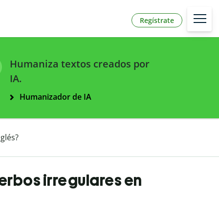
Regístrate
Humaniza textos creados por
IA.
Humanizador de IA
nglés?
verbos irregulares en