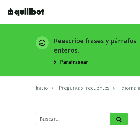
Reescribe frases y párrafos
enteros.
Parafrasear
Inicio
Preguntas frecuentes
Idioma i