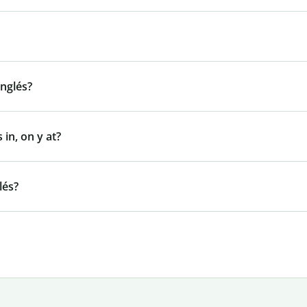
inglés?
 in, on y at?
lés?