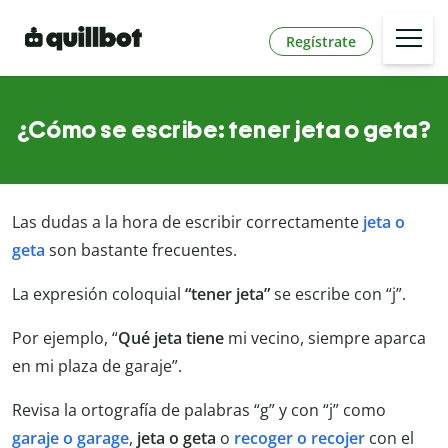
Regístrate
¿Cómo se escribe: tener jeta o geta?
Las dudas a la hora de escribir correctamente
jeta o
geta
son bastante frecuentes.
La expresión coloquial
“tener jeta”
se escribe con “j”.
Por ejemplo, “
Qué jeta tiene
mi vecino, siempre aparca
en mi plaza de garaje”.
Revisa la ortografía de palabras “g” y con “j” como
garaje o garage
,
jeta o geta
o
recoger o recojer
con el