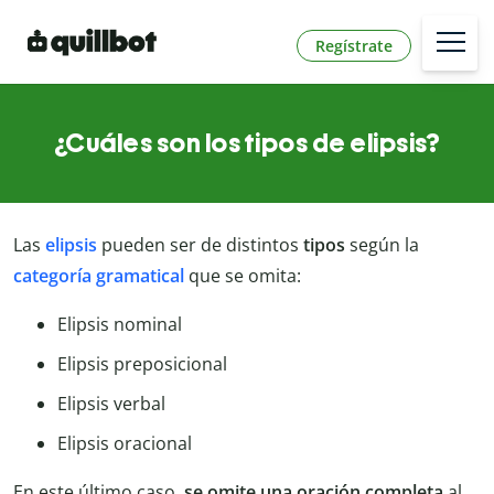
Regístrate
¿Cuáles son los tipos de elipsis?
Las
elipsis
pueden ser de distintos
tipos
según la
categoría gramatical
que se omita:
Elipsis nominal
Elipsis preposicional
Elipsis verbal
Elipsis oracional
En este último caso,
se omite una oración completa
al