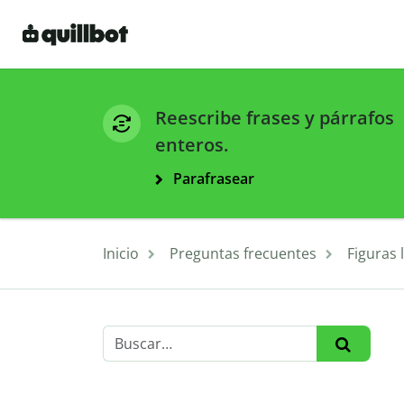
Reescribe frases y párrafos
enteros.
Parafrasear
Inicio
Preguntas frecuentes
Figuras l