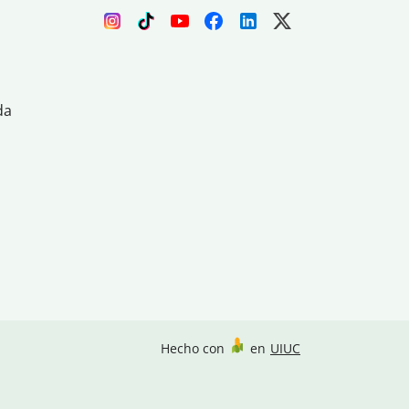
da
Hecho con
en
UIUC