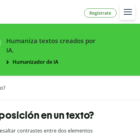
Regístrate
Humaniza textos creados por
IA.
Humanizador de IA
to?
aposición en un texto?
resaltar contrastes entre dos elementos