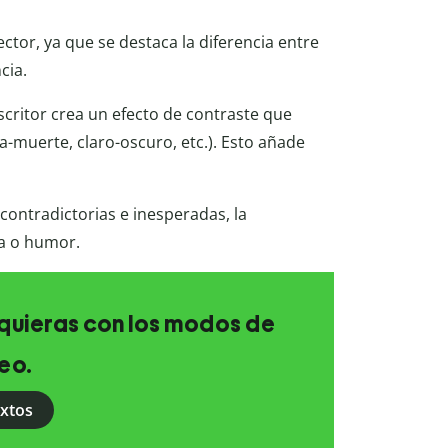
ector, ya que se destaca la diferencia entre
cia.
critor crea un efecto de contraste que
da-muerte, claro-oscuro, etc.). Esto añade
ontradictorias e inesperadas, la
ía o humor.
e quieras con los modos de
eo.
extos