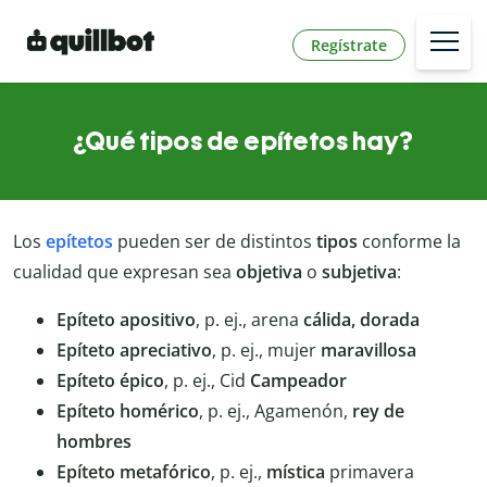
Regístrate
¿Qué tipos de epítetos hay?
Los
epítetos
pueden ser de distintos
tipos
conforme la
cualidad que expresan sea
objetiva
o
subjetiva
:
Epíteto apositivo
, p. ej., arena
cálida, dorada
Epíteto apreciativo
, p. ej., mujer
maravillosa
Epíteto épico
, p. ej., Cid
Campeador
Epíteto homérico
, p. ej., Agamenón,
rey de
hombres
Epíteto metafórico
, p. ej.,
mística
primavera