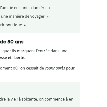
l’amitié en sont la lumière. »
s une manière de voyager. »
ir boutique. »
 de 50 ans
ique : ils marquent l’entrée dans une
esse et liberté
.
moment où l’on cessait de
courir après
pour
e la vie ; à soixante, on commence à en