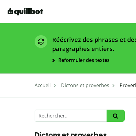
Réécrivez des phrases et de
paragraphes entiers.
Reformuler des textes
Accueil
Dictons et proverbes
Proverb
Dictons et proverbes