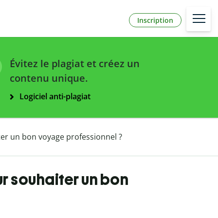
Inscription
Évitez le plagiat et créez un
contenu unique.
Logiciel anti-plagiat
er un bon voyage professionnel ?
r souhaiter un bon