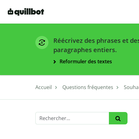
Réécrivez des phrases et de
paragraphes entiers.
Reformuler des textes
Accueil
Questions fréquentes
Souhai