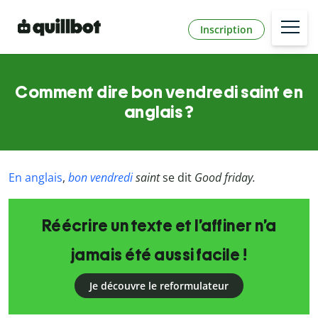
Inscription
Comment dire bon vendredi saint en
anglais ?
En anglais
,
bon vendredi
saint
se dit
Good friday.
Réécrire un texte et l’affiner n’a
jamais été aussi facile !
Je découvre le reformulateur