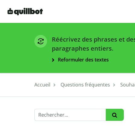
Réécrivez des phrases et de
paragraphes entiers.
Reformuler des textes
Accueil
Questions fréquentes
Souhai