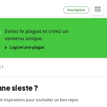
Inscription
Évitez le plagiat et créez un
contenu unique.
Logiciel anti-plagiat
 ?
ne sieste ?
s et inspirations pour souhaiter un bon repos