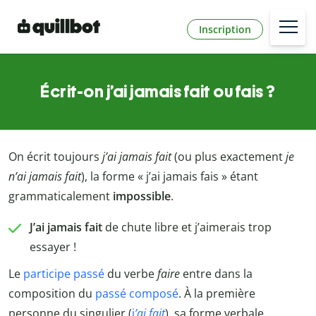
Inscription
Écrit-on j’ai jamais fait ou fais ?
On écrit toujours
j’ai jamais fait
(ou plus exactement
je
n’ai jamais fait
), la forme « j’ai jamais fais » étant
grammaticalement
impossible
.
J’ai jamais fait
de chute libre et j’aimerais trop
essayer !
Le
participe passé
du verbe
faire
entre dans la
composition du
passé composé
. À la première
personne du singulier (
j
’ai fait
), sa forme verbale