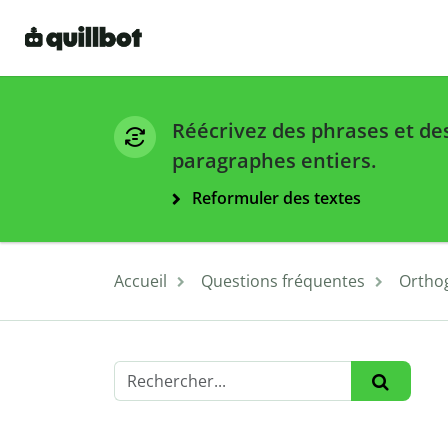
Réécrivez des phrases et de
paragraphes entiers.
Reformuler des textes
Accueil
Questions fréquentes
Ortho