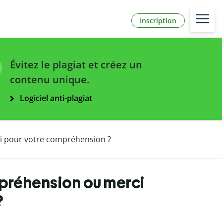
Inscription
Évitez le plagiat et créez un
contenu unique.
Logiciel anti-plagiat
i pour votre compréhension ?
mpréhension ou merci
?