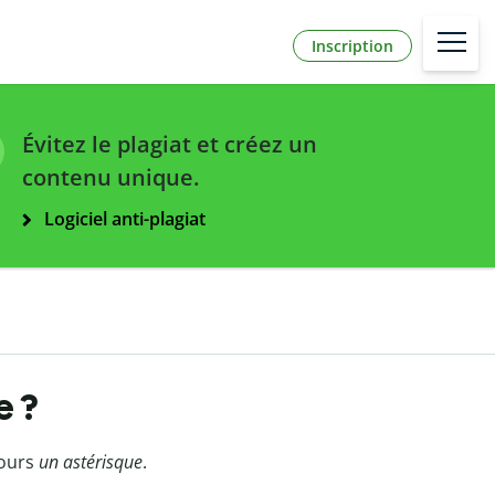
Inscription
Évitez le plagiat et créez un
contenu unique.
Logiciel anti-plagiat
e ?
jours
un astérisque
.