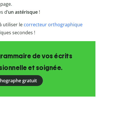
 page.
s d’
un astérisque
!
 utiliser le
correcteur orthographique
elques secondes !
grammaire de vos écrits
ionnelle et soignée.
rthographe gratuit