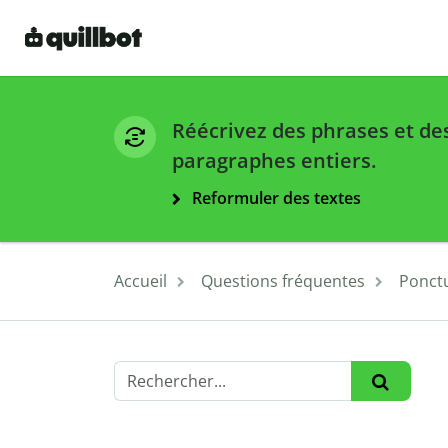
Réécrivez des phrases et de
paragraphes entiers.
Reformuler des textes
Accueil
Questions fréquentes
Ponct