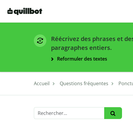
Réécrivez des phrases et de
paragraphes entiers.
Reformuler des textes
Accueil
Questions fréquentes
Ponct