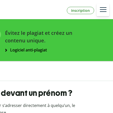
Inscription
Évitez le plagiat et créez un
contenu unique.
Logiciel anti-plagiat
e devant un prénom ?
r s’adresser directement à quelqu’un, le
ase.