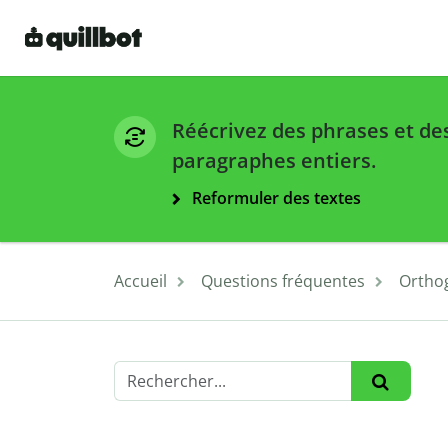
Réécrivez des phrases et de
paragraphes entiers.
Reformuler des textes
Accueil
Questions fréquentes
Ortho