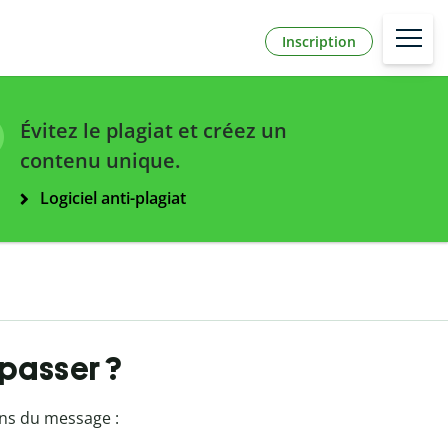
Inscription
Évitez le plagiat et créez un
contenu unique.
Logiciel anti-plagiat
passer ?
ens du message :