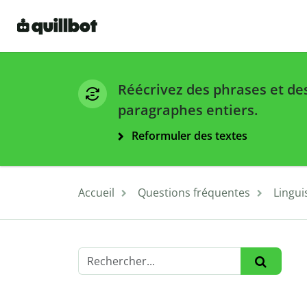
Réécrivez des phrases et de
paragraphes entiers.
Reformuler des textes
Accueil
Questions fréquentes
Lingui