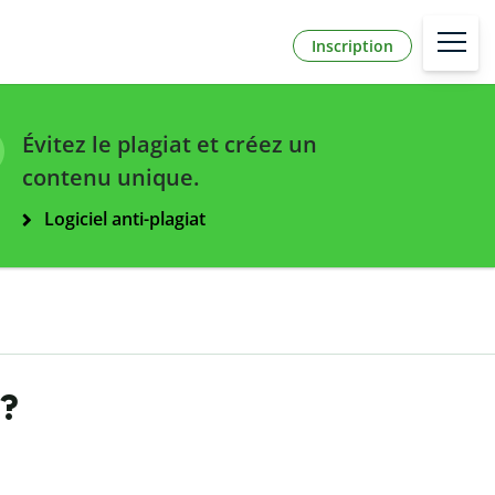
Inscription
Évitez le plagiat et créez un
contenu unique.
Logiciel anti-plagiat
 ?