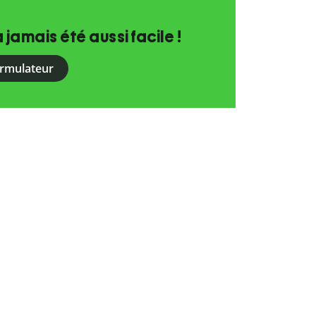
a jamais été aussi facile !
ormulateur