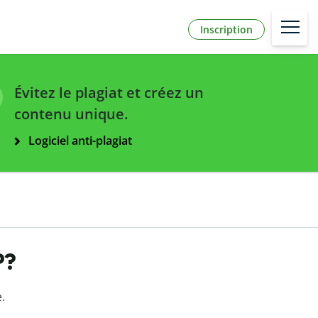
Inscription
Évitez le plagiat et créez un
contenu unique.
Logiciel anti-plagiat
P?
.