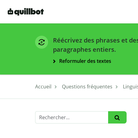
Réécrivez des phrases et de
paragraphes entiers.
Reformuler des textes
Accueil
Questions fréquentes
Lingui