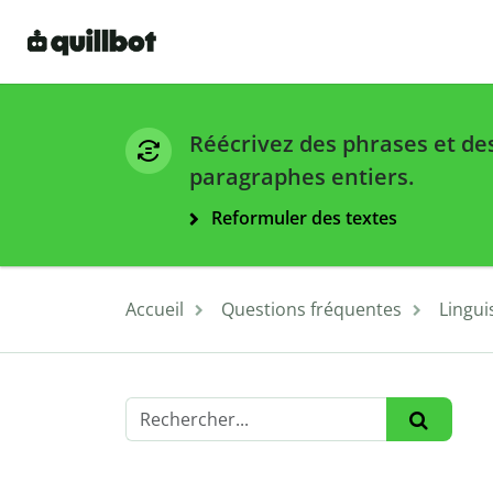
Réécrivez des phrases et de
paragraphes entiers.
Reformuler des textes
Accueil
Questions fréquentes
Lingui