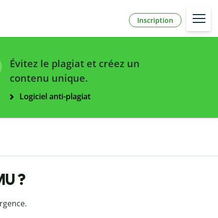
Inscription
Évitez le plagiat et créez un
contenu unique.
Logiciel anti-plagiat
MU ?
Urgence.