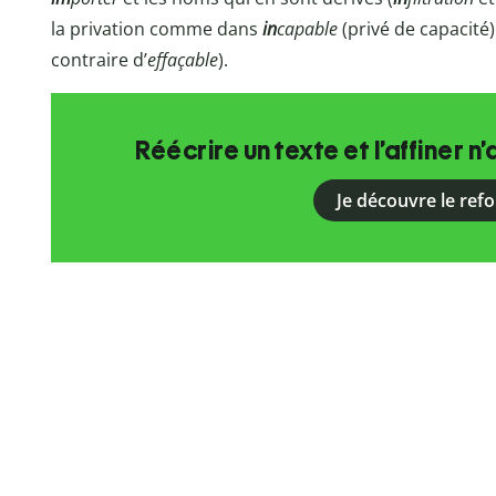
la privation comme dans
in
capable
(privé de capacit
contraire d’
effaçable
).
Réécrire un texte et l’affiner n’
Je découvre le ref