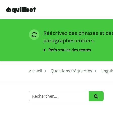
Réécrivez des phrases et de
paragraphes entiers.
Reformuler des textes
Accueil
Questions fréquentes
Lingui