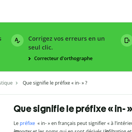
s
Corrigez vos erreurs en un
seul clic.
Correcteur d'orthographe
stique
Que signifie le préfixe « in- » ?
Que signifie le préfixe « in- »
Le
préfixe
« in- »
en français peut signifier « à l’inté
im
porter
et les noms qui en sont dérivés (
in
filtration
e