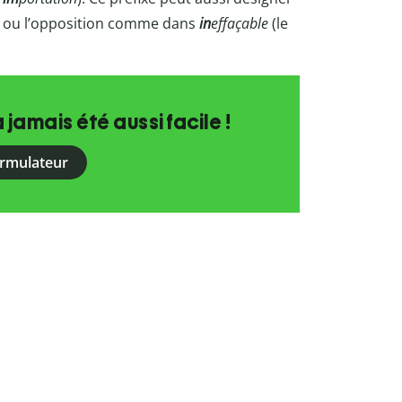
é) ou l’opposition comme dans
in
effaçable
(le
a jamais été aussi facile !
ormulateur