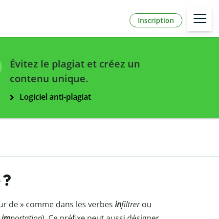
Inscription
Évitez le plagiat et créez un
contenu unique.
Logiciel anti-plagiat
 ?
rieur de » comme dans les verbes
in
filtrer
ou
t
im
portation
). Ce préfixe peut aussi désigner