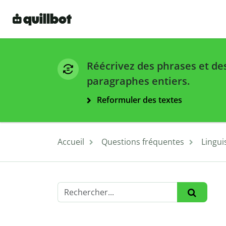
Réécrivez des phrases et de
paragraphes entiers.
Reformuler des textes
Accueil
Questions fréquentes
Lingui