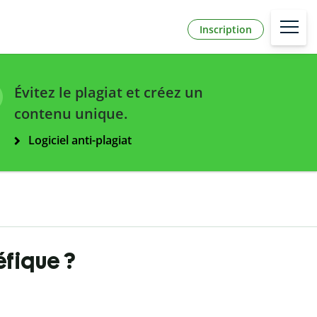
Inscription
Évitez le plagiat et créez un
contenu unique.
Logiciel anti-plagiat
éfique ?